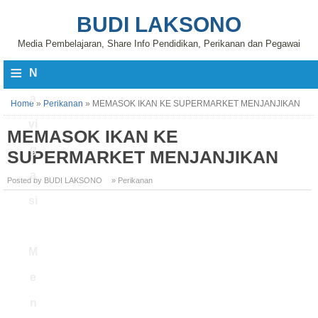
BUDI LAKSONO
Media Pembelajaran, Share Info Pendidikan, Perikanan dan Pegawai
≡
N
a
Home
»
Perikanan
»
MEMASOK IKAN KE SUPERMARKET MENJANJIKAN
vi
MEMASOK IKAN KE
g
SUPERMARKET MENJANJIKAN
a
Posted by BUDI LAKSONO
» Perikanan
si
M
e
n