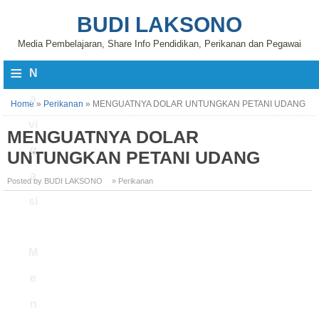
BUDI LAKSONO
Media Pembelajaran, Share Info Pendidikan, Perikanan dan Pegawai
≡
N
a
Home
»
Perikanan
»
MENGUATNYA DOLAR UNTUNGKAN PETANI UDANG
vi
MENGUATNYA DOLAR
g
UNTUNGKAN PETANI UDANG
a
Posted by BUDI LAKSONO
» Perikanan
si
M
e
n