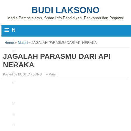
BUDI LAKSONO
Media Pembelajaran, Share Info Pendidikan, Perikanan dan Pegawai
≡
N
a
Home
»
Materi
»
JAGALAH PARASMU DARI API NERAKA
vi
JAGALAH PARASMU DARI API
g
NERAKA
a
Posted by BUDI LAKSONO
» Materi
si
M
e
n