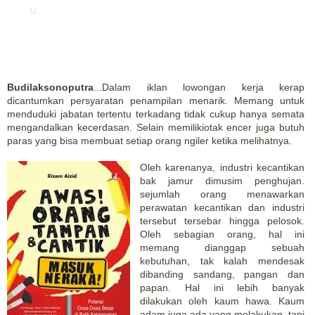
u
Budilaksonoputra
...Dalam iklan lowongan kerja kerap
dicantumkan persyaratan penampilan menarik. Memang untuk
menduduki jabatan tertentu terkadang tidak cukup hanya semata
mengandalkan kecerdasan. Selain memilikiotak encer juga butuh
paras yang bisa membuat setiap orang ngiler ketika melihatnya.
Oleh karenanya, industri kecantikan
bak jamur dimusim penghujan.
sejumlah orang menawarkan
perawatan kecantikan dan industri
tersebut tersebar hingga pelosok.
Oleh sebagian orang, hal ini
memang dianggap sebuah
kebutuhan, tak kalah mendesak
dibanding sandang, pangan dan
papan. Hal ini lebih banyak
dilakukan oleh kaum hawa. Kaum
adam juga ada yang melakukan, tapi