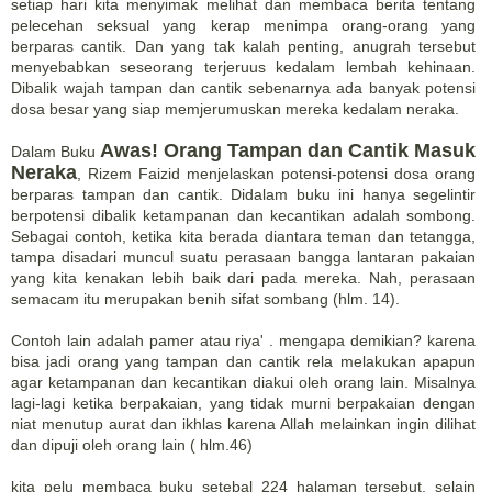
setiap hari kita menyimak melihat dan membaca berita tentang
pelecehan seksual yang kerap menimpa orang-orang yang
berparas cantik. Dan yang tak kalah penting, anugrah tersebut
menyebabkan seseorang terjeruus kedalam lembah kehinaan.
Dibalik wajah tampan dan cantik sebenarnya ada banyak potensi
dosa besar yang siap memjerumuskan mereka kedalam neraka.
Awas! Orang Tampan dan Cantik Masuk
Dalam Buku
Neraka
, Rizem Faizid menjelaskan potensi-potensi dosa orang
berparas tampan dan cantik. Didalam buku ini hanya segelintir
berpotensi dibalik ketampanan dan kecantikan adalah sombong.
Sebagai contoh, ketika kita berada diantara teman dan tetangga,
tampa disadari muncul suatu perasaan bangga lantaran pakaian
yang kita kenakan lebih baik dari pada mereka. Nah, perasaan
semacam itu merupakan benih sifat sombang (hlm. 14).
Contoh lain adalah pamer atau riya' . mengapa demikian? karena
bisa jadi orang yang tampan dan cantik rela melakukan apapun
agar ketampanan dan kecantikan diakui oleh orang lain. Misalnya
lagi-lagi ketika berpakaian, yang tidak murni berpakaian dengan
niat menutup aurat dan ikhlas karena Allah melainkan ingin dilihat
dan dipuji oleh orang lain ( hlm.46)
kita pelu membaca buku setebal 224 halaman tersebut. selain