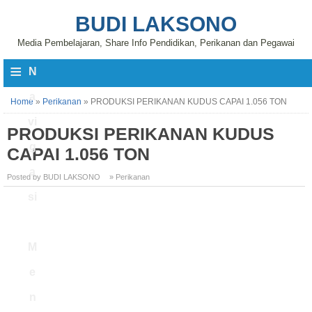
BUDI LAKSONO
Media Pembelajaran, Share Info Pendidikan, Perikanan dan Pegawai
≡
N
a
Home
»
Perikanan
»
PRODUKSI PERIKANAN KUDUS CAPAI 1.056 TON
vi
PRODUKSI PERIKANAN KUDUS
g
CAPAI 1.056 TON
a
Posted by BUDI LAKSONO
» Perikanan
si
M
e
n