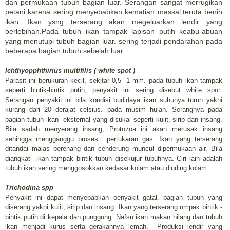
dan permukaan tubuh bagian luar. Serangan sangat merrugikan
petani karena sering menyebabkan kematian massal,teruta benih
ikan. Ikan ysng terserang akan megeluarkan lendir yang
berlebihan.Pada tubuh ikan tampak lapisan putih keabu-abuan
yang menutupi tubuh bagian luar. sering terjadi pendarahan pada
beberapa bagian tubuh sebelah luar.
Ichthyopphthirius multifilis ( white spot )
Parasit ini berukuran kecil, sekitar 0,5- 1 mm. pada tubuh ikan tampak
seperti bintik-bintik putih, penyakit ini sering disebut white spot.
Serangan penyakit ini bila kondisi budidaya ikan suhunya turun yakni
kurang dari 20 derajat celsius. pada musim hujan. Serangnya pada
bagian tubuh ikan eksternal yang disukai seperti kulit, sirip dan insang.
Bila sadah menyerang insang, Protozoa ini akan merusak insang
sehingga mengganggu proses pertukaran gas. Ikan yang terserang
ditandai malas berenang dan cenderung muncul dipermukaan air. Bila
diangkat ikan tampak bintik tubuh disekujur tubuhnya. Ciri lain adalah
tubuh ikan sering menggosokkan kedasar kolam atau dinding kolam.
Trichodina spp
Penyakit ini dapat menyebabkan oenyakit gatal. bagian tubuh yang
diserang yakni kulit, sirip dan insang. Ikan yang terserang nmpak bintik -
bintik putih di kepala dan punggung. Nafsu ikan makan hilang dan tubuh
ikan menjadi kurus serta gerakannya lemah. Produksi lendir yang