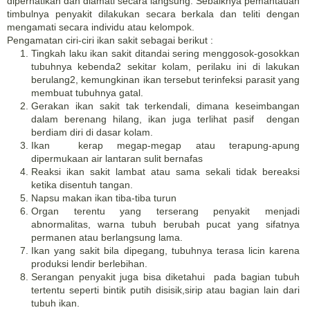
diperhatikan dan diamati secara langsung. Sebaiknya pemantauan
timbulnya penyakit dilakukan secara berkala dan teliti dengan
mengamati secara individu atau kelompok.
Pengamatan ciri-ciri ikan sakit sebagai berikut :
Tingkah laku ikan sakit ditandai sering menggosok-gosokkan
tubuhnya kebenda2 sekitar kolam, perilaku ini di lakukan
berulang2, kemungkinan ikan tersebut terinfeksi parasit yang
membuat tubuhnya gatal.
Gerakan ikan sakit tak terkendali, dimana keseimbangan
dalam berenang hilang, ikan juga terlihat pasif dengan
berdiam diri di dasar kolam.
Ikan kerap megap-megap atau terapung-apung
dipermukaan air lantaran sulit bernafas
Reaksi ikan sakit lambat atau sama sekali tidak bereaksi
ketika disentuh tangan.
Napsu makan ikan tiba-tiba turun
Organ terentu yang terserang penyakit menjadi
abnormalitas, warna tubuh berubah pucat yang sifatnya
permanen atau berlangsung lama.
Ikan yang sakit bila dipegang, tubuhnya terasa licin karena
produksi lendir berlebihan.
Serangan penyakit juga bisa diketahui pada bagian tubuh
tertentu seperti bintik putih disisik,sirip atau bagian lain dari
tubuh ikan.