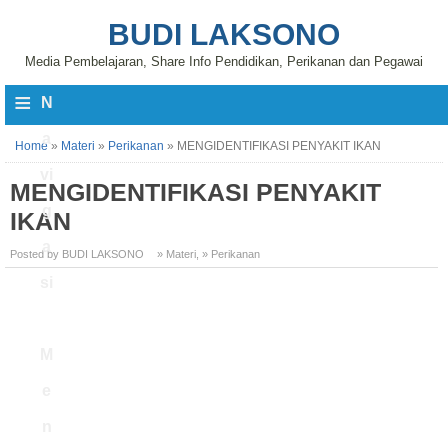
BUDI LAKSONO
Media Pembelajaran, Share Info Pendidikan, Perikanan dan Pegawai
≡
N
a
Home
»
Materi
»
Perikanan
»
MENGIDENTIFIKASI PENYAKIT IKAN
vi
MENGIDENTIFIKASI PENYAKIT
g
IKAN
a
Posted by BUDI LAKSONO
» Materi
,
» Perikanan
si
M
e
n