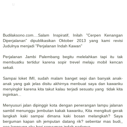
u
Budilaksono.com....Salam Inspiratif, Inilah "Cerpen Kenangan
Diperjalanan" dipublikasikan Oktober 2013 yang kami revisi
Judulnya menjadi "Perjalanan Indah Kawan"
Perjalanan Jambi Palembang begitu melelahkan tapi itu tak
membuatku tertidur karena sopir trevel melaju mobil kencan
sekali.
Sampai loket IMI, sudah malam banget sepi dan banyak anak-
anak yang gak jelas disitu akhirnya menbuat saya dan kawanku
menyingkir karena kita takut kalau terjadi sesuatu yang tidak kita
inginkan...
Menyusuri jalan dipinggir kota dengan penerangan lampu jalanan
sambil menunggu jembutan kakak kawanku, Kita mengikuti gerak
langkah kaki sampai dimana kaki bosan melangkah? Saya
berguman kapan sih jemputan datang rik? sebentar mas budi,,
ooo langsung aku beri senyuman indah padanya...