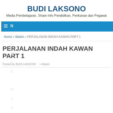
BUDI LAKSONO
Media Pembelajaran, Share Info Pendidikan, Perikanan dan Pegawai
≡
N
a
Home
»
Materi
»
PERJALANAN INDAH KAWAN PART 1
vi
PERJALANAN INDAH KAWAN
g
PART 1
a
Posted by BUDI LAKSONO
» Materi
si
M
e
n