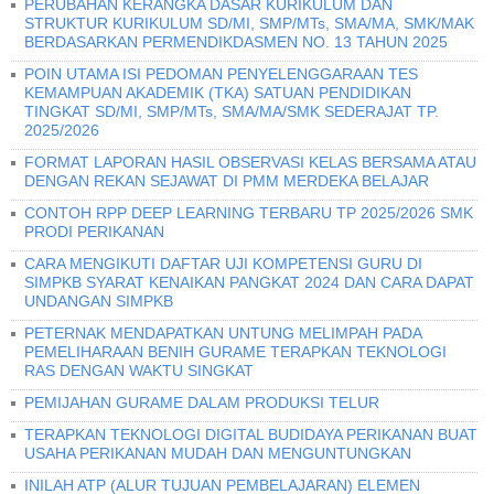
PERUBAHAN KERANGKA DASAR KURIKULUM DAN
STRUKTUR KURIKULUM SD/MI, SMP/MTs, SMA/MA, SMK/MAK
BERDASARKAN PERMENDIKDASMEN NO. 13 TAHUN 2025
POIN UTAMA ISI PEDOMAN PENYELENGGARAAN TES
KEMAMPUAN AKADEMIK (TKA) SATUAN PENDIDIKAN
TINGKAT SD/MI, SMP/MTs, SMA/MA/SMK SEDERAJAT TP.
2025/2026
FORMAT LAPORAN HASIL OBSERVASI KELAS BERSAMA ATAU
DENGAN REKAN SEJAWAT DI PMM MERDEKA BELAJAR
CONTOH RPP DEEP LEARNING TERBARU TP 2025/2026 SMK
PRODI PERIKANAN
CARA MENGIKUTI DAFTAR UJI KOMPETENSI GURU DI
SIMPKB SYARAT KENAIKAN PANGKAT 2024 DAN CARA DAPAT
UNDANGAN SIMPKB
PETERNAK MENDAPATKAN UNTUNG MELIMPAH PADA
PEMELIHARAAN BENIH GURAME TERAPKAN TEKNOLOGI
RAS DENGAN WAKTU SINGKAT
PEMIJAHAN GURAME DALAM PRODUKSI TELUR
TERAPKAN TEKNOLOGI DIGITAL BUDIDAYA PERIKANAN BUAT
USAHA PERIKANAN MUDAH DAN MENGUNTUNGKAN
INILAH ATP (ALUR TUJUAN PEMBELAJARAN) ELEMEN