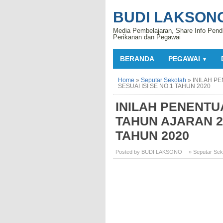
BUDI LAKSON
Media Pembelajaran, Share Info Pend
Perikanan dan Pegawai
BERANDA
PEGAWAI
▼
Home
»
Seputar Sekolah
»
INILAH P
SESUAI ISI SE NO.1 TAHUN 2020
INILAH PENENT
TAHUN AJARAN 20
TAHUN 2020
Posted by BUDI LAKSONO
» Seputar Sek