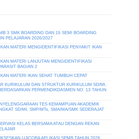
PMB 3 SMK BOARDING DAN 15 SEMI BOARDING
N PELAJARAN 2026/2027
KAN MATERI MENGIDENTIFIKASI PENYAKIT IKAN
IKAN MATERI LANJUTAN MENGIDENTIFIKASI
PARASIT BAGIAN 2
IKAN MATERI IKAN SEHAT TUMBUH CEPAT
R KURIKULUM DAN STRUKTUR KURIKULUM SD/MI,
 BERDASARKAN PERMENDIKDASMEN NO. 13 TAHUN
PENYELENGGARAAN TES KEMAMPUAN AKADEMIK
INGKAT SD/MI, SMP/MTs, SMA/MA/SMK SEDERAJAT
ERVASI KELAS BERSAMA ATAU DENGAN REKAN
ELAJAR
KSESKAN UJICOBA APLIKASI SPMB TAHUN 2026