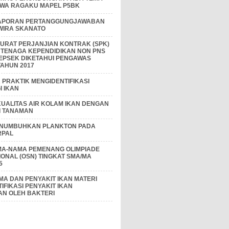
IWA RAGAKU MAPEL P5BK
APORAN PERTANGGUNGJAWABAN
 WIRA SKANATO
I SURAT PERJANJIAN KONTRAK (SPK)
 TENAGA KEPENDIDIKAN NON PNS
EPSEK DIKETAHUI PENGAWAS
AHUN 2017
PRAKTIK MENGIDENTIFIKASI
 IKAN
KUALITAS AIR KOLAM IKAN DENGAN
I TANAMAN
ENUMBUHKAN PLANKTON PADA
RPAL
MA-NAMA PEMENANG OLIMPIADE
IONAL (OSN) TINGKAT SMA/MA
5
A DAN PENYAKIT IKAN MATERI
IFIKASI PENYAKIT IKAN
AN OLEH BAKTERI