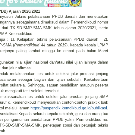
PDB) Ajaran 2020/2021
enyusun Juknis pelaksanaan PPDB daerah dan menetapkan
angannya sebagaimana dimaksud dalam Permendikbud nomor
 dari TK-SD-SMP-SMA-SMK tahun ajaran 2020/2021, serta
 LPMP Kmenedikbud.
pa : 1). Kebijakan teknis pelaksanaan PPDB daerah ; 2).
MP-SMA (
Permendikbud 44 tahun 2019
), kepada kepala LPMP
kerjanya paling lambat minggu ke empat pada bulan Maret
nakan nilai ujian nasional dan/atau nilai ujian lainnya dalam
dan jalur afirmasi.
ndak melaksanakan tes untuk seleksi jalur prestasi jenjang
ksanakan sebagai bagian dari ujian sekolah. Keikutsertaan
ersifat sukarela. Sehingga, satuan pendidikan maupun peserta
tuk mengikuti test seleksi tersebut.
melaksanakan tes untuk seleksi jalur prestasi jenjang SMP
ruf d, kemendikbud menyediakan contoh-contoh praktik baik
ksi melalui laman
https://puspendik.kemdikbud.go.id/publikasi
.
osialisasiKepada seluruh kepala sekolah, guru dan orang tua
ukan pemgumuman pendaftaran PPDB yakni Permendikbud no.
TK-SD-SMP-SMA-SMK, penetapan zonsi dan petunjuk teknis
rah.