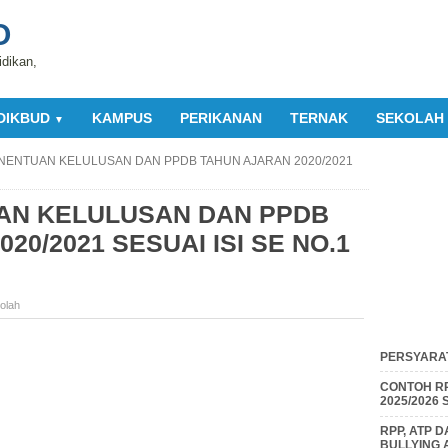
O
idikan,
DIKBUD
KAMPUS
PERIKANAN
TERNAK
SEKOLAH
▼
ENENTUAN KELULUSAN DAN PPDB TAHUN AJARAN 2020/2021
UAN KELULUSAN DAN PPDB
20/2021 SESUAI ISI SE NO.1
olah
PERSYARAT
CONTOH RP
2025/2026
RPP, ATP 
BULLYING