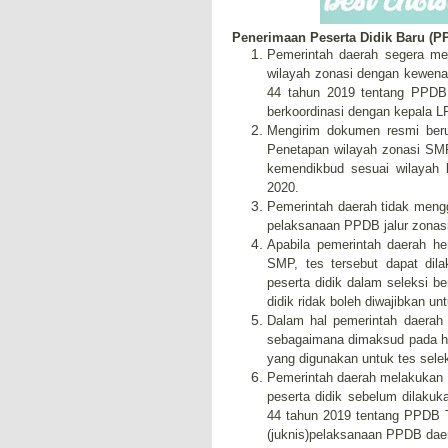
Penerimaan Peserta Didik Baru (P
Pemerintah daerah segera m
wilayah zonasi dengan kewen
44 tahun 2019 tentang PPDB
berkoordinasi dengan kepala
Mengirim dokumen resmi beru
Penetapan wilayah zonasi S
kemendikbud sesuai wilayah 
2020.
Pemerintah daerah tidak menggu
pelaksanaan PPDB jalur zonasi 
Apabila pemerintah daerah he
SMP, tes tersebut dapat dila
peserta didik dalam seleksi b
didik ridak boleh diwajibkan un
Dalam hal pemerintah daerah 
sebagaimana dimaksud pada hu
yang digunakan untuk tes sele
Pemerintah daerah melakukan s
peserta didik sebelum dilak
44 tahun 2019 tentang PPDB 
(juknis)pelaksanaan PPDB dae