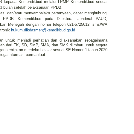
B kepada Kemendikbud melalui LPMP Kemendikbud sesuai
t 3 bulan setelah pelaksanaan PPDB.
nasi dan/atau menyampaiakn pertanyaan, dapat menghubungi
si PPDB Kemendikbud pada Direktorat Jenderal PAUD,
dikan Menegah dengan nomor telepon 021-5725612, sms/WA
ktronik
hukum.dikdasmen@kemdikbud.go.id
an untuk menjadi perhatian dan dilaksanakan sebagaimana
lah dari TK, SD, SMP, SMA, dan SMK diimbau untuk segera
an kebijakan merdeka belajar sesuai SE Nomor 1 tahun 2020
oga informasi bermanfaat.