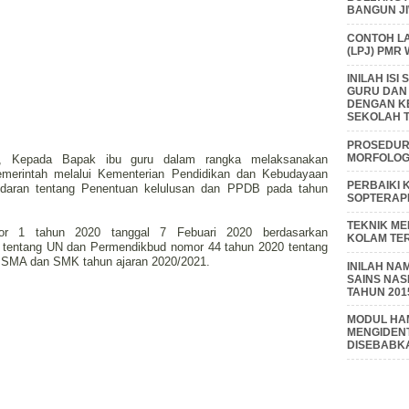
BANGUN J
CONTOH L
(LPJ) PMR
INILAH IS
GURU DAN
DENGAN K
SEKOLAH T
PROSEDUR 
MORFOLOGI
atif, Kepada Bapak ibu guru dalam rangka melaksanakan
emerintah melalui Kementerian Pendidikan dan Kebudayaan
PERBAIKI 
edaran tentang Penentuan kelulusan dan PPDB pada tahun
SOPTERAP
TEKNIK M
r 1 tahun 2020 tanggal 7 Febuari 2020 berdasarkan
KOLAM TE
tentang UN dan Permendikbud nomor 44 tahun 2020 tentang
SMA dan SMK tahun ajaran 2020/2021.
INILAH NA
SAINS NAS
TAHUN 201
MODUL HAM
MENGIDENT
DISEBABK