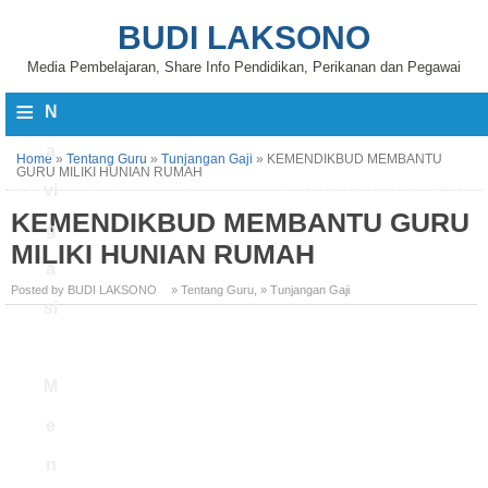
BUDI LAKSONO
Media Pembelajaran, Share Info Pendidikan, Perikanan dan Pegawai
≡
N
a
Home
»
Tentang Guru
»
Tunjangan Gaji
»
KEMENDIKBUD MEMBANTU
GURU MILIKI HUNIAN RUMAH
vi
KEMENDIKBUD MEMBANTU GURU
g
MILIKI HUNIAN RUMAH
a
Posted by BUDI LAKSONO
» Tentang Guru
,
» Tunjangan Gaji
si
M
e
n