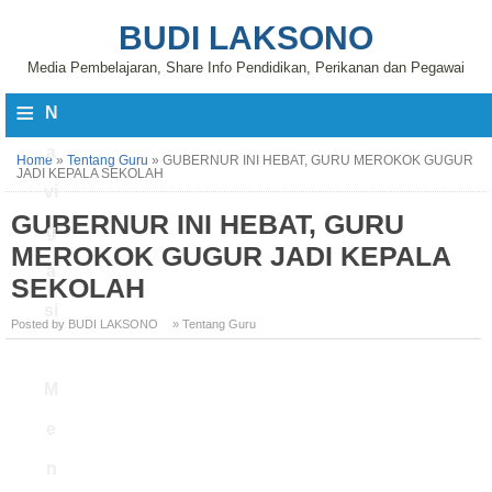
BUDI LAKSONO
Media Pembelajaran, Share Info Pendidikan, Perikanan dan Pegawai
≡
N
a
Home
»
Tentang Guru
»
GUBERNUR INI HEBAT, GURU MEROKOK GUGUR
JADI KEPALA SEKOLAH
vi
GUBERNUR INI HEBAT, GURU
g
MEROKOK GUGUR JADI KEPALA
a
SEKOLAH
si
Posted by BUDI LAKSONO
» Tentang Guru
M
e
n