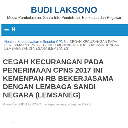
BUDI LAKSONO
Media Pembelajaran, Share Info Pendidikan, Perikanan dan Pegawai
≡
N
a
Home
»
Kepegawaian
»
Seputar CPNS
»
CEGAH KECURANGAN PADA
PENERIMAAN CPNS 2017 INI KEMENPAN-RB BEKERJASAMA DENGAN
LEMBAGA SANDI NEGARA (LEMSANEG)
vi
CEGAH KECURANGAN PADA
g
PENERIMAAN CPNS 2017 INI
a
KEMENPAN-RB BEKERJASAMA
si
DENGAN LEMBAGA SANDI
NEGARA (LEMSANEG)
M
Posted by BUDI LAKSONO
» Kepegawaian
,
» Seputar CPNS
e
n