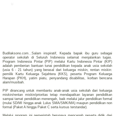
u
Budilaksono.com...Salam inspiratif, Kepada bapak ibu guru sebagai
operator sekolah di Seluruh Indonesia selamat menjalankan tugas.
Program Indonesia Pintar (PIP) melalui Kartu Indonesia Pintar (KIP)
adalah pemberian bantuan tunai pendidikan kepada anak usia sekolah
(usia 6 - 21 tahun) yang berasal dari keluarga miskin, rentan miskin:
pemilik Kartu Keluarga Sejahtera (KKS), peserta Program Keluarga
Harapan (PKH), yatim piatu, penyandang disabilitas, korban bencana
alam/musibah.
PIP dirancang untuk membantu anak-anak usia sekolah dari keluarga
miskin/rentan miskin/prioritas tetap mendapatkan layanan pendidikan
sampai tamat pendidikan menengah, baik melalui jalur pendidikan formal
(mulai SD/MI hingga anak Lulus SMA/SMK/MA) maupun pendidikan non
formal (Paket A hingga Paket C serta kursus terstandar).
Melalui program ini pemerintah berupaya mencegah peserta didik dari