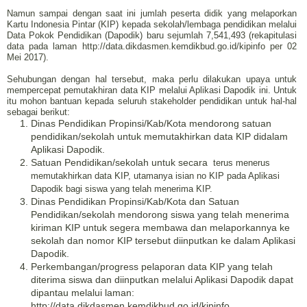
Namun sampai dengan saat ini jumlah peserta didik yang melaporkan
Kartu Indonesia Pintar (KIP) kepada sekolah/lembaga pendidikan melalui
Data Pokok Pendidikan (Dapodik) baru sejumlah 7,541,493 (rekapitulasi
data pada laman http://data.dikdasmen.kemdikbud.go.id/kipinfo per 02
Mei 2017).
Sehubungan dengan hal tersebut, maka perlu dilakukan upaya untuk
mempercepat pemutakhiran data KIP melalui Aplikasi Dapodik ini. Untuk
itu mohon bantuan kepada seluruh stakeholder pendidikan untuk hal-hal
sebagai berikut:
Dinas Pendidikan Propinsi/Kab/Kota mendorong satuan
pendidikan/sekolah untuk memutakhirkan data KIP didalam
Aplikasi Dapodik.
Satuan Pendidikan/sekolah untuk secara
terus menerus
memutakhirkan data KIP, utamanya isian no KIP pada Aplikasi
Dapodik bagi siswa yang telah menerima KIP.
Dinas Pendidikan Propinsi/Kab/Kota dan Satuan
Pendidikan/sekolah mendorong siswa yang telah menerima
kiriman KIP untuk segera membawa dan melaporkannya ke
sekolah dan nomor KIP tersebut diinputkan ke dalam Aplikasi
Dapodik.
Perkembangan/progress pelaporan data KIP yang telah
diterima siswa dan diinputkan melalui Aplikasi Dapodik dapat
dipantau melalui laman:
http://data.dikdasmen.kemdikbud.go.id/kipinfo.