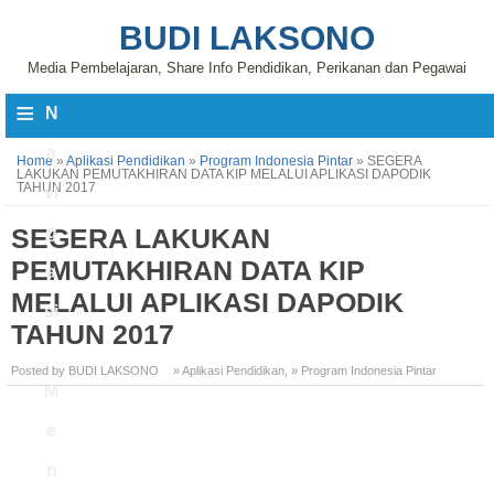
BUDI LAKSONO
Media Pembelajaran, Share Info Pendidikan, Perikanan dan Pegawai
≡
N
a
Home
»
Aplikasi Pendidikan
»
Program Indonesia Pintar
»
SEGERA
LAKUKAN PEMUTAKHIRAN DATA KIP MELALUI APLIKASI DAPODIK
TAHUN 2017
vi
SEGERA LAKUKAN
g
PEMUTAKHIRAN DATA KIP
a
MELALUI APLIKASI DAPODIK
si
TAHUN 2017
Posted by BUDI LAKSONO
» Aplikasi Pendidikan
,
» Program Indonesia Pintar
M
e
n