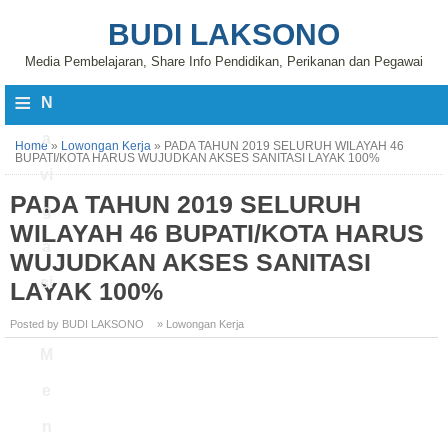
BUDI LAKSONO
Media Pembelajaran, Share Info Pendidikan, Perikanan dan Pegawai
≡
N
a
Home
»
Lowongan Kerja
»
PADA TAHUN 2019 SELURUH WILAYAH 46
BUPATI/KOTA HARUS WUJUDKAN AKSES SANITASI LAYAK 100%
vi
PADA TAHUN 2019 SELURUH
g
WILAYAH 46 BUPATI/KOTA HARUS
a
WUJUDKAN AKSES SANITASI
si
LAYAK 100%
Posted by BUDI LAKSONO
» Lowongan Kerja
M
e
n