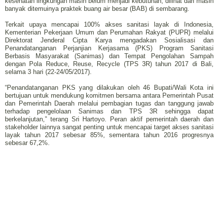
kesehatan lingkungan masih belum menjadi kebutuhan, dilihat dari masih
banyak ditemuinya praktek buang air besar (BAB) di sembarang.
Terkait upaya mencapai 100% akses sanitasi layak di Indonesia,
Kementerian Pekerjaan Umum dan Perumahan Rakyat (PUPR) melalui
Direktorat Jenderal Cipta Karya mengadakan Sosialisasi dan
Penandatanganan Perjanjian Kerjasama (PKS) Program Sanitasi
Berbasis Masyarakat (Sanimas) dan Tempat Pengolahan Sampah
dengan Pola Reduce, Reuse, Recycle (TPS 3R) tahun 2017 di Bali,
selama 3 hari (22-24/05/2017).
“Penandatanganan PKS yang dilakukan oleh 46 Bupati/Wali Kota ini
bertujuan untuk mendukung komitmen bersama antara Pemerintah Pusat
dan Pemerintah Daerah melalui pembagian tugas dan tanggung jawab
terhadap pengelolaan Sanimas dan TPS 3R sehingga dapat
berkelanjutan,” terang Sri Hartoyo. Peran aktif pemerintah daerah dan
stakeholder lainnya sangat penting untuk mencapai target akses sanitasi
layak tahun 2017 sebesar 85%, sementara tahun 2016 progresnya
sebesar 67,2%.