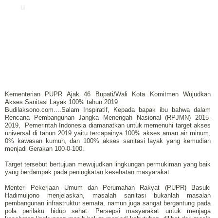
u
Kementerian PUPR Ajak 46 Bupati/Wali Kota Komitmen Wujudkan
Akses Sanitasi Layak 100% tahun 2019
Budilaksono.com....Salam Inspiratif, Kepada bapak ibu bahwa dalam
Rencana Pembangunan Jangka Menengah Nasional (RPJMN) 2015-
2019, Pemerintah Indonesia diamanatkan untuk memenuhi target akses
universal di tahun 2019 yaitu tercapainya 100% akses aman air minum,
0% kawasan kumuh, dan 100% akses sanitasi layak yang kemudian
menjadi Gerakan 100-0-100.
Target tersebut bertujuan mewujudkan lingkungan permukiman yang baik
yang berdampak pada peningkatan kesehatan masyarakat.
Menteri Pekerjaan Umum dan Perumahan Rakyat (PUPR) Basuki
Hadimuljono menjelaskan, masalah sanitasi bukanlah masalah
pembangunan infrastruktur semata, namun juga sangat bergantung pada
pola perilaku hidup sehat. Persepsi masyarakat untuk menjaga