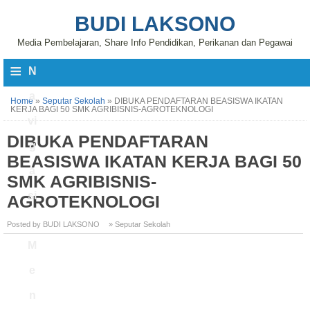
BUDI LAKSONO
Media Pembelajaran, Share Info Pendidikan, Perikanan dan Pegawai
≡
N
a
Home
»
Seputar Sekolah
»
DIBUKA PENDAFTARAN BEASISWA IKATAN
KERJA BAGI 50 SMK AGRIBISNIS-AGROTEKNOLOGI
vi
DIBUKA PENDAFTARAN
g
BEASISWA IKATAN KERJA BAGI 50
a
SMK AGRIBISNIS-
si
AGROTEKNOLOGI
Posted by BUDI LAKSONO
» Seputar Sekolah
M
e
n