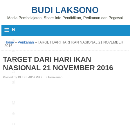
BUDI LAKSONO
Media Pembelajaran, Share Info Pendidikan, Perikanan dan Pegawai
≡
N
a
Home
»
Perikanan
»
TARGET DARI HARI IKAN NASIONAL 21 NOVEMBER
2016
vi
TARGET DARI HARI IKAN
g
NASIONAL 21 NOVEMBER 2016
a
Posted by BUDI LAKSONO
» Perikanan
si
M
e
n