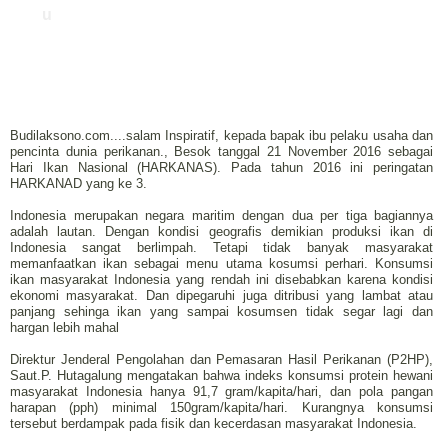
u
Budilaksono.com....salam Inspiratif, kepada bapak ibu pelaku usaha dan
pencinta dunia perikanan., Besok tanggal 21 November 2016 sebagai
Hari Ikan Nasional (HARKANAS). Pada tahun 2016 ini peringatan
HARKANAD yang ke 3.
Indonesia merupakan negara maritim dengan dua per tiga bagiannya
adalah lautan. Dengan kondisi geografis demikian produksi ikan di
Indonesia sangat berlimpah. Tetapi tidak banyak masyarakat
memanfaatkan ikan sebagai menu utama kosumsi perhari. Konsumsi
ikan masyarakat Indonesia yang rendah ini disebabkan karena kondisi
ekonomi masyarakat. Dan dipegaruhi juga ditribusi yang lambat atau
panjang sehinga ikan yang sampai kosumsen tidak segar lagi dan
hargan lebih mahal
Direktur Jenderal Pengolahan dan Pemasaran Hasil Perikanan (P2HP),
Saut.P. Hutagalung mengatakan bahwa indeks konsumsi protein hewani
masyarakat Indonesia hanya 91,7 gram/kapita/hari, dan pola pangan
harapan (pph) minimal 150gram/kapita/hari. Kurangnya konsumsi
tersebut berdampak pada fisik dan kecerdasan masyarakat Indonesia.