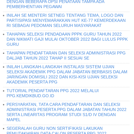
DENGAN BEBERAPA OPSI PENATAAN TAMPA ADA
PEMBERHENTIAN PEGAWAI
INILAH SE MENTERI SETNEG TENTANG TEMA, LOGO DAN
PARTISIPASI MENYEMARAKKAN HUT KE-77 KEMERDEKAAN
RI SEBAGAI PEDOMAN SELURUH MASYARAKAT
TAHAPAN SELEKSI PENDADAAN PPPK GURU TAHUN 2022
DAN NIKMATI GAJI MULAI OKTOBER 2022 BAGI LULUS PPPK
GURU
TAHAPAN PENDAFTARAN DAN SELEKSI ADMINISTRASI PPG
DALJAB TAHUN 2022 TAHAP II SESUAI SE
INILAH LANGKAH-LANGKAH INSTALASI SISTEM UJIAN
SELEKSI AKADEMIK PPG DALAM JABATAN BERBASIS DALAM
JARINGAN DOMISILI 2022 DAN KISI-KISI UJIAN SELEKSI
AKADEMIK PESERTA PPG
TUTORIAL PENDAFTARAN PPG 2022 MELALUI
PPG.KEMDIKBUD.GO.ID
PERSYARATAN, TATA CARA PENDAFTARAN DAN SELEKSI
ADMINISTRASI PESERTA PPG DALAM JABATAN TAHUN 2022
SERTA LINEARITAS PROGRAM STUDI S1/D IV DENGAN
MAPEL
SEGERALAH GURU NON SERTIFIKASI LAKUKAN
PEMUTAKHIRAN DATA CALON PESERTA PPG 2022