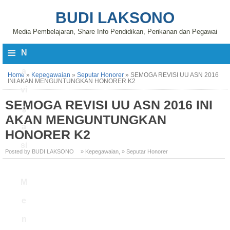
BUDI LAKSONO
Media Pembelajaran, Share Info Pendidikan, Perikanan dan Pegawai
≡
N
a
Home
»
Kepegawaian
»
Seputar Honorer
»
SEMOGA REVISI UU ASN 2016
INI AKAN MENGUNTUNGKAN HONORER K2
vi
SEMOGA REVISI UU ASN 2016 INI
g
AKAN MENGUNTUNGKAN
a
HONORER K2
si
Posted by BUDI LAKSONO
» Kepegawaian
,
» Seputar Honorer
M
e
n