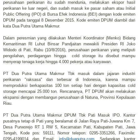
perusahaan perikanan itu sudah mendunia, melakukan ekspor hasil
perikanan ke luar negeri, dan sudah masuk ke pasar saham atau Initial
Public Offering (IPO) di Bursa Efek Indonesia (BEI) dengan kode emiten
DPUM pada tanggal 8 Desember 2015. Kode emiten DPUM diambil dari
kata Dua Putra Utama Makmur.
Dalam peresmian yang dilakukan Menteri Koordinator (Menko) Bidang
Kemaritiman RI Luhut Binsar Pandjaitan mewakili Presiden RI Joko
Widodo di Pati, Rabu (10/8/2016), perusahaan perikanan yang meliputi
pengolahan, perdagangan hingga cold storage itu disebut mampu
menyerap tenaga kerja hingga 4.000 pekerja atau karyawan.
PT Dua Putra Utama Makmur Tbk masuk dalam jajaran industri
perikanan "raksasa" dan terbesar di Indonesia, karena mampu
memproduksi berkapasitas 100 ton setiap hari dengan kapasitas cold
storage mencapai 25.000 ton. Rencananya, PT DPUM akan melakukan
ekspansi dengan membangun perusahaan di Natuna, Provinsi Kepulauan
Riau.
PT Dua Putra Utama Makmur DPUM Tbk Pati Masuk IPO. Kantor
pusatnya tetap di Pati yang beralamat di Jalan Raya Pati-Juwana Km 7,
Desa Purworejo RT 1 RW 5, Kecamatan Pati, Kabupaten Pati, Jawa
Tengah, Kode pos: 59111, Nomor telepon: 0295-3351266, Faximile:
0295-4199014 dan Email:
info@duaputra.com
. Sedangkan kantor