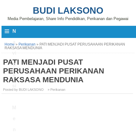
BUDI LAKSONO
Media Pembelajaran, Share Info Pendidikan, Perikanan dan Pegawai
≡
N
a
Home
»
Perikanan
»
PATI MENJADI PUSAT PERUSAHAAN PERIKANAN
RAKSASA MENDUNIA
vi
PATI MENJADI PUSAT
g
PERUSAHAAN PERIKANAN
a
RAKSASA MENDUNIA
si
Posted by BUDI LAKSONO
» Perikanan
M
e
n