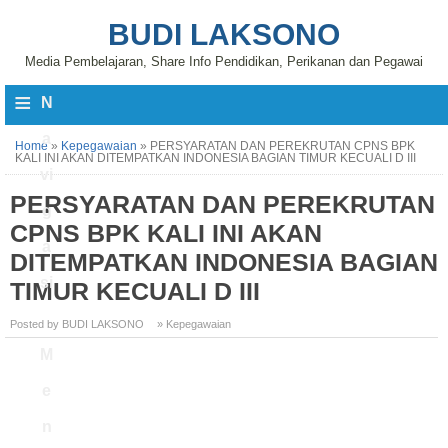
BUDI LAKSONO
Media Pembelajaran, Share Info Pendidikan, Perikanan dan Pegawai
≡
N
a
Home
»
Kepegawaian
»
PERSYARATAN DAN PEREKRUTAN CPNS BPK
KALI INI AKAN DITEMPATKAN INDONESIA BAGIAN TIMUR KECUALI D III
vi
PERSYARATAN DAN PEREKRUTAN
g
CPNS BPK KALI INI AKAN
a
DITEMPATKAN INDONESIA BAGIAN
si
TIMUR KECUALI D III
Posted by BUDI LAKSONO
» Kepegawaian
M
e
n