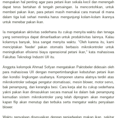
merupakan hal penting agar para petani ikan sekala kecil dan menengah
dapat terus bertahan di tengah persaingan. Ia mencontohkan, untuk
memberi pakan ikan, para petani masih memakai cara manual di mana
dalam tiga kali sehari mereka harus mengunjungi kolam-kolam ikannya
untuk menebar pakan ikan.
Ia mengatakan aktivitas sederhana itu cukup menyita waktu dan tenaga
yang semestinya dapat dimanfaatkan untuk produktivitas lainnya. Kalau
kolamnya banyak, bisa sangat menyita waktu. "Oleh karena itu, kami
menciptakan 'feeder' pakan otomatis berbasis mikrokontroler untuk
meningkatkan efisiensi biaya operasional petani ikan," kata mahasiswa
Fakultas Teknologi Industri UII itu.
Anggota kelompok Ahmad Sofyan mengatakan Paktobeler didesain oleh
para mahasiswa UII dengan mempertimbangkan kebutuhan petani ikan
dan kondisi lingkungan usahanya. Komponen utama alatnya terdiri atas
mikrokontroler sebagai pengatur otomatisasi, mesin blower, motor servo,
bak penampung, dan kerangka besi. Cara kerja alat itu cukup sederhana
yakni pakan ikan dimasukkan secara manual ke dalam bak penampung
kemudian sistem mikrokontroler yang telah diprogram akan mengatur
kapan flip akan menutup dan terbuka serta mengatur waktu penyalaan
blower.
Waktu penyalaan disesuaikan dengan penjadwalan makan ikan, sekitar