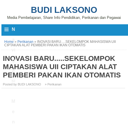
BUDI LAKSONO
Media Pembelajaran, Share Info Pendidikan, Perikanan dan Pegawai
≡
N
a
Home
»
Perikanan
»
INOVASI BARU.....SEKELOMPOK MAHASISWA UII
CIPTAKAN ALAT PEMBERI PAKAN IKAN OTOMATIS
vi
INOVASI BARU.....SEKELOMPOK
g
MAHASISWA UII CIPTAKAN ALAT
a
PEMBERI PAKAN IKAN OTOMATIS
si
Posted by BUDI LAKSONO
» Perikanan
M
e
n