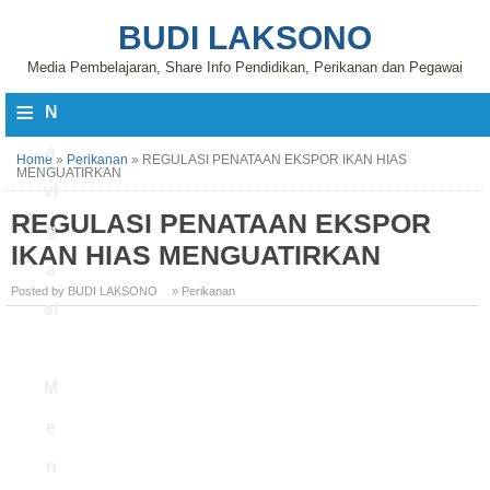
BUDI LAKSONO
Media Pembelajaran, Share Info Pendidikan, Perikanan dan Pegawai
≡
N
a
Home
»
Perikanan
»
REGULASI PENATAAN EKSPOR IKAN HIAS
MENGUATIRKAN
vi
REGULASI PENATAAN EKSPOR
g
IKAN HIAS MENGUATIRKAN
a
Posted by BUDI LAKSONO
» Perikanan
si
M
e
n