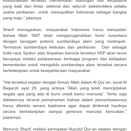
industrialisasi tersebut memerlukan dukungan dan kerjasama
yang baik dari lintas sektoral dan seluruh stakeholders pelaku
usaha perikanan, untuk mewujudkan Indonesia sebagai bangsa
yang maju,” jelasnya.
Sharif menegaskan, masyarakat Indonesia harus menyadari
bahwa Allah SWT telah menganugerahkan bumi nusantara
dengan beragam potensi sumberdaya alam yang melimpah.
Termasuk sumberdaya kelautan dan perikanan. Dan sebagai
bukti rasa Syukur atas limpahan karunia tersebut KKP akan terus
berupaya melalui pelaksanaan berbagai program dan kebijakan
kementerian untuk mengelola sumberdaya alam tersebut secara
berkelanjutan untuk kesejahteraan masyarakat.
“Hal tersebut sejalan dengan firman Allah dalam Al Qur’an, surat Al
Baqaroh ayat 29, yang artinya “Allah yang telah menciptakan
segala apa yang ada di bumi untuk kamu manusia”. Tentu saja
didalamnya tersirat pemahaman bahwa dalam pemanfaatannya
harus dikelola secara bijaksana agar dapat dinikmati hasilnya
secara berkelanjutan sampai generasi manusia kemudian,”
paparnya.
Menurut Sharif, melalui peringatan Nuzulul Qur’an sejalan dengan