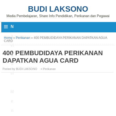
BUDI LAKSONO
Media Pembelajaran, Share Info Pendidikan, Perikanan dan Pegawai
≡
N
a
Home
»
Perikanan
»
400 PEMBUDIDAYA PERIKANAN DAPATKAN AGUA
CARD
vi
400 PEMBUDIDAYA PERIKANAN
g
DAPATKAN AGUA CARD
a
Posted by BUDI LAKSONO
» Perikanan
si
M
e
n